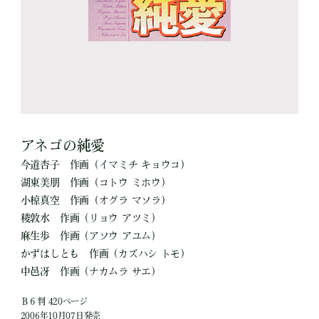
アネゴの純愛
今道杏子
作画
（イマミチ キョウコ）
湖東美朋
作画
（コトウ ミホウ）
小椋真空
作画
（オグラ マソラ）
稜敦水
作画
（リョウ アツミ）
麻生歩
作画
（アソウ アユム）
かずはしとも
作画
（カズハシ トモ）
中邑冴
作画
（ナカムラ サエ）
Ｂ６判 420ページ
2006年10月07日発売