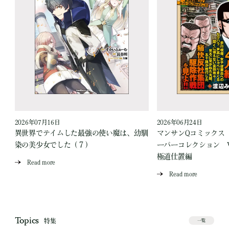
2026年07月16日
2026年06月24日
う
異世界でテイムした最強の使い魔は、幼馴
マンサンQコミックス
染の美少女でした（７）
ーパーコレクション Vo
極道仕置編
Read more
Read more
Topics
特集
一覧