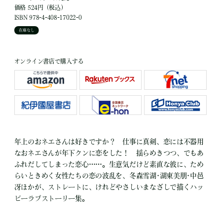
価格 524円（税込）
ISBN 978-4-408-17022-0
在庫なし
オンライン書店で購入する
年上のおネエさんは好きですか？ 仕事に真剣、恋には不器用
なおネエさんが年下クンに恋をした！ 揺らめきつつ、でもあ
ふれだしてしまった恋心……。生意気だけど素直な彼に、ため
らいときめく女性たちの恋の波乱を、冬森雪湖･湖東美朋･中邑
冴ほかが、ストレートに、けれどやさしいまなざしで描くハッ
ピーラブストーリー集。