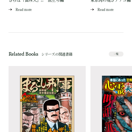
さらば『富み久』!! 旅立ち編
東京湾の焼きアナゴ編
Read more
Read more
Related Books
シリーズの関連書籍
一覧