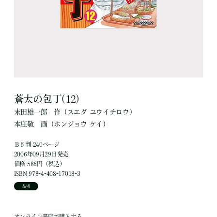
蒼太の包丁(12)
末田雄一郎
作
（スエダ ユウイチロウ）
本庄敬
画
（ホンジョウ ケイ）
Ｂ６判 240ページ
2006年09月29日発売
価格 586円（税込）
ISBN 978-4-408-17018-3
品切
オンライン書店で購入する