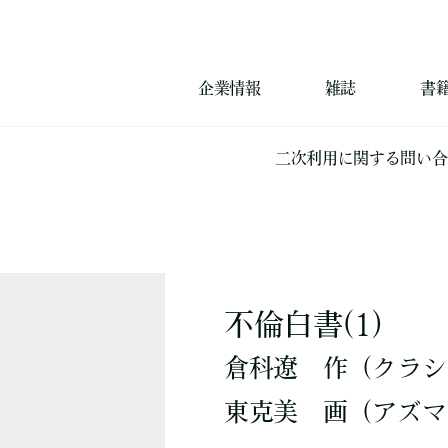
企業情報
雑誌
書
二次利用に関する問い合
不倫白書(1)
倉科遼
作
（クラシ
東克美
画
（アズマ