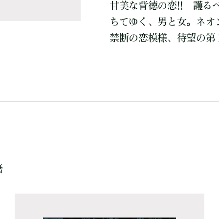
甘美な背徳の恋!! 護
ちてゆく、男と女。ネオ
禁断の恋模様、待望の第１
籍