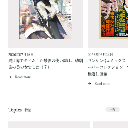
2026年07月16日
2026年06月24日
う
異世界でテイムした最強の使い魔は、幼馴
マンサンQコミックス
染の美少女でした（７）
ーパーコレクション Vo
極道仕置編
Read more
Read more
Topics
特集
一覧