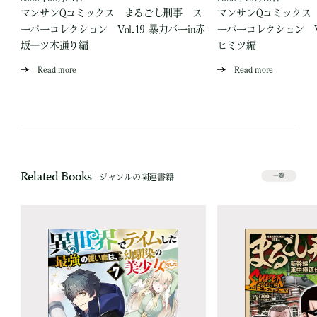
ス
マンサンQコミックス まるごし刑事 ス
マンサンQコミックス
場
ーパーコレクション Vol.19 暴力バーin赤
ーパーコレクション Vo
坂一ツ木通り編
ヒミツ編
Read more
Read more
Related Books
ジャンルの関連書籍
一覧