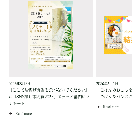
2026年8月3日
2026年7月1日
『ここで唐揚げ弁当を食べないでください』
『ごはんのおとも
が「SNS推し本大賞2026」エッセイ部門にノ
「ごはん＆パンの
ミネート！
Read more
Read more