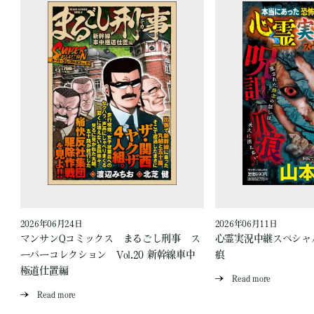
2026年06月24日
2026年06月11日
見
マンサンQコミックス まるごし刑事 ス
心霊実況中継スペシャル
ーパーコレクション Vol.20 新幹線車中
痕
極道仕置編
Read more
Read more