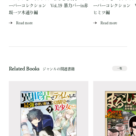
場
ーパーコレクション Vol.19 暴力バーin赤
ーパーコレクション Vo
坂一ツ木通り編
ヒミツ編
Read more
Read more
Related Books
ジャンルの関連書籍
一覧