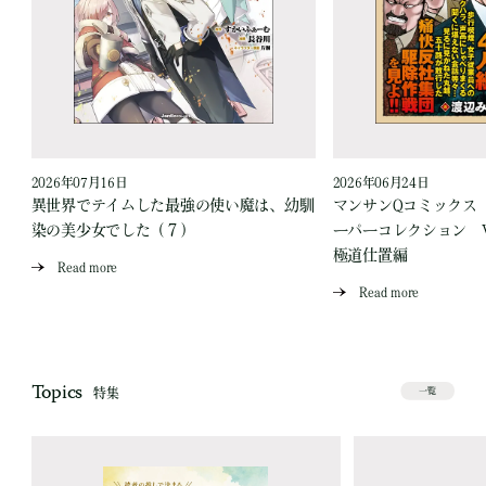
2026年07月16日
2026年06月24日
う
異世界でテイムした最強の使い魔は、幼馴
マンサンQコミックス
染の美少女でした（７）
ーパーコレクション Vo
極道仕置編
Read more
Read more
Topics
特集
一覧