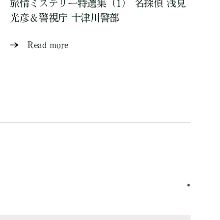
旅情ミステリー特選集（1） 名探偵 浅見
光彦＆警視庁 十津川警部
Read more