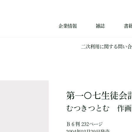
企業情報
雑誌
書
二次利用に関する問い合
第一〇七生徒会
むつきつとむ
作画
Ｂ６判 232ページ
2004年03月29日発売