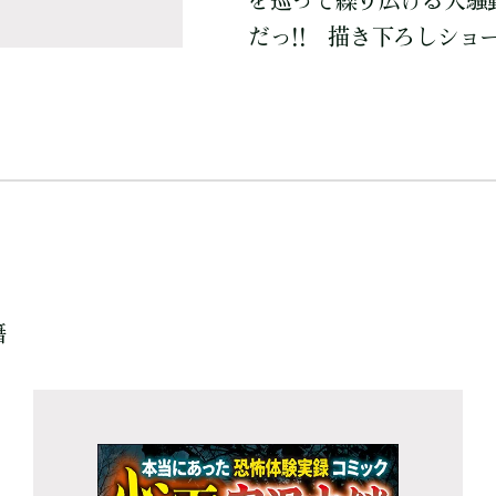
を巡って繰り広げる大騒
だっ!! 描き下ろしショ
籍