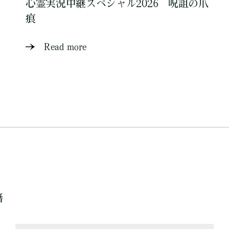
心霊実況中継スペシャル2026 呪詛の爪
痕
Read more
籍