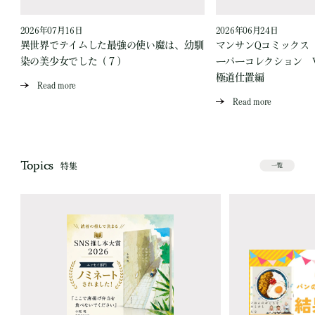
2026年07月16日
2026年06月24日
う
異世界でテイムした最強の使い魔は、幼馴
マンサンQコミックス
染の美少女でした（７）
ーパーコレクション Vo
極道仕置編
Read more
Read more
Topics
特集
一覧