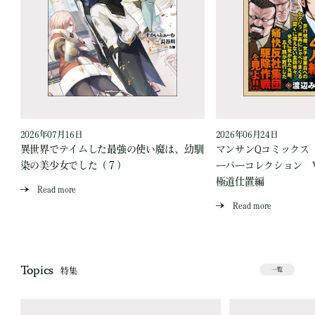
2026年07月16日
2026年06月24日
う
異世界でテイムした最強の使い魔は、幼馴
マンサンQコミックス
染の美少女でした（７）
ーパーコレクション Vo
極道仕置編
Read more
Read more
Topics
特集
一覧