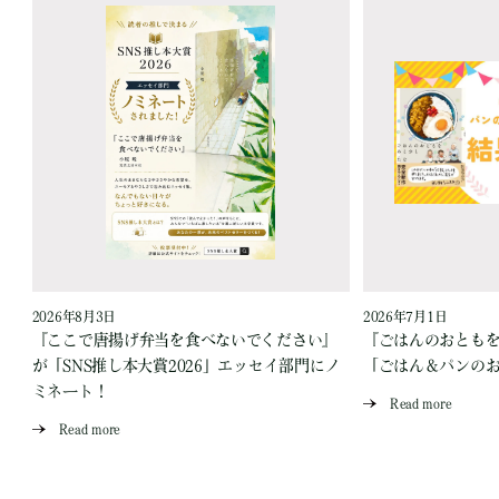
2026年8月3日
2026年7月1日
『ここで唐揚げ弁当を食べないでください』
『ごはんのおとも
が「SNS推し本大賞2026」エッセイ部門にノ
「ごはん＆パンの
ミネート！
Read more
Read more