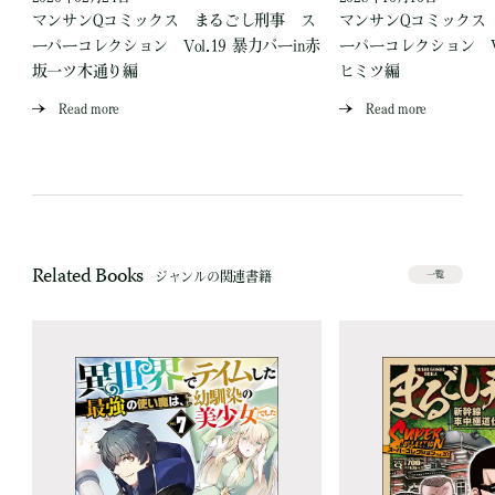
ス
マンサンQコミックス まるごし刑事 ス
マンサンQコミックス
場
ーパーコレクション Vol.19 暴力バーin赤
ーパーコレクション Vo
坂一ツ木通り編
ヒミツ編
Read more
Read more
Related Books
ジャンルの関連書籍
一覧