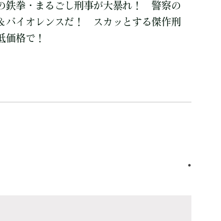
の鉄拳・まるごし刑事が大暴れ！ 警察の
＆バイオレンスだ！ スカッとする傑作刑
低価格で！