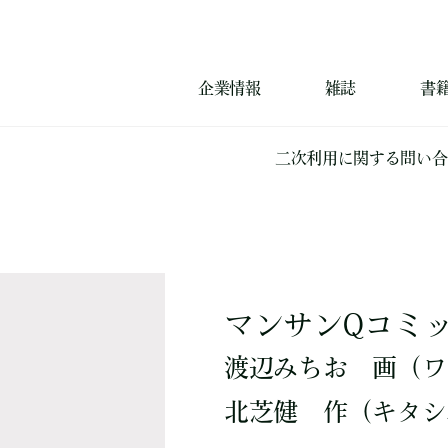
企業情報
雑誌
書
二次利用に関する問い合
マンサンQコミッ
渡辺みちお
画
（ワ
北芝健
作
（キタシ