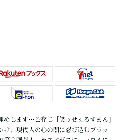
埋めします…ご存じ「笑ゥせぇるすまん」
かけ、現代人の心の闇に忍び込むブラッ