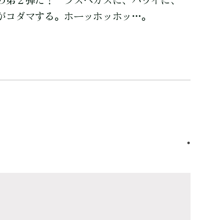
の第２弾だ！ ラスベガスに、ハワイに、
がコダマする。ホーッホッホッ…。