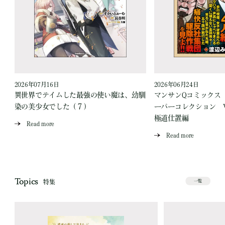
2026年07月16日
2026年06月24日
う
異世界でテイムした最強の使い魔は、幼馴
マンサンQコミックス
染の美少女でした（７）
ーパーコレクション Vo
極道仕置編
Read more
Read more
Topics
特集
一覧