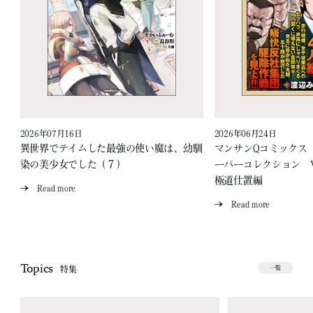
2026年07月16日
2026年06月24日
う
異世界でテイムした最強の使い魔は、幼馴
マンサンQコミックス
染の美少女でした（７）
ーパーコレクション Vo
極道仕置編
Read more
Read more
Topics
特集
一覧