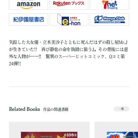
失踪した大女優・立木美沙子とともに死んだはずの殺し屋Mr.J
が生きていた!! 再び静也の命を執拗に狙うJ。その背後には意
外な人物が……!! 驚異のスーパーヒットコミック、Qコミ第
24弾!!
Related Books
作品の関連書籍
一覧