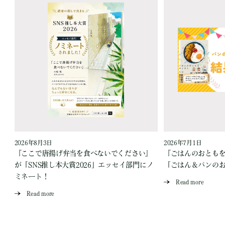
2026年8月3日
2026年7月1日
『ここで唐揚げ弁当を食べないでください』
『ごはんのおとも
が「SNS推し本大賞2026」エッセイ部門にノ
「ごはん＆パンの
ミネート！
Read more
Read more