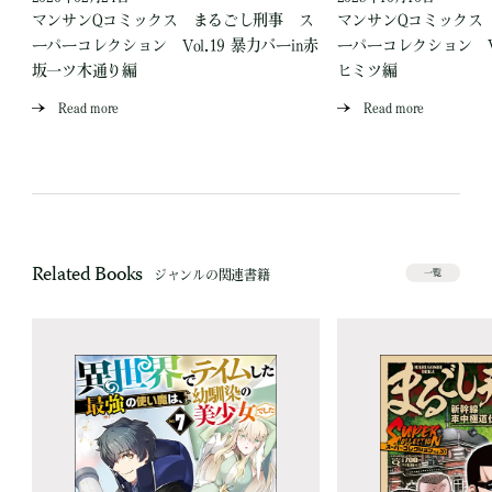
ス
マンサンQコミックス まるごし刑事 ス
マンサンQコミックス
場
ーパーコレクション Vol.19 暴力バーin赤
ーパーコレクション Vo
坂一ツ木通り編
ヒミツ編
Read more
Read more
Related Books
ジャンルの関連書籍
一覧