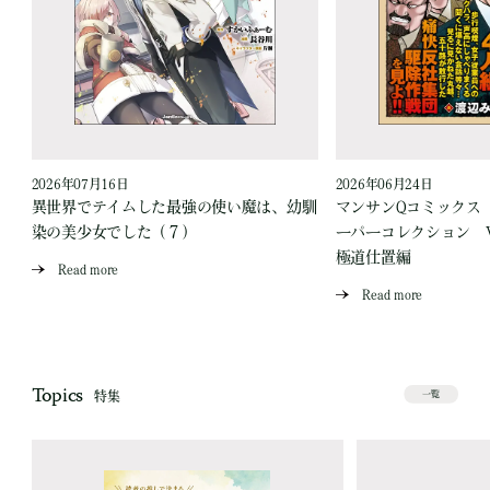
2026年07月16日
2026年06月24日
う
異世界でテイムした最強の使い魔は、幼馴
マンサンQコミックス
染の美少女でした（７）
ーパーコレクション Vo
極道仕置編
Read more
Read more
Topics
特集
一覧