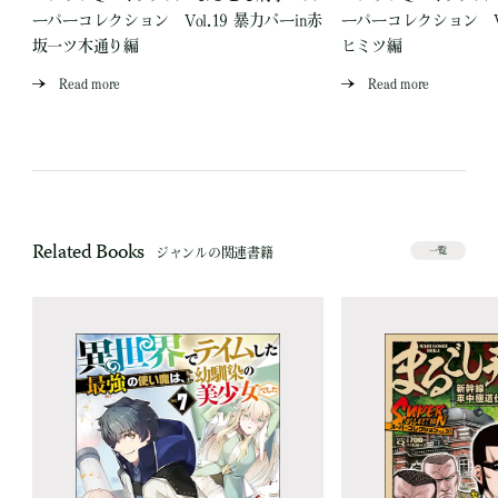
場
ーパーコレクション Vol.19 暴力バーin赤
ーパーコレクション Vo
坂一ツ木通り編
ヒミツ編
Read more
Read more
Related Books
ジャンルの関連書籍
一覧