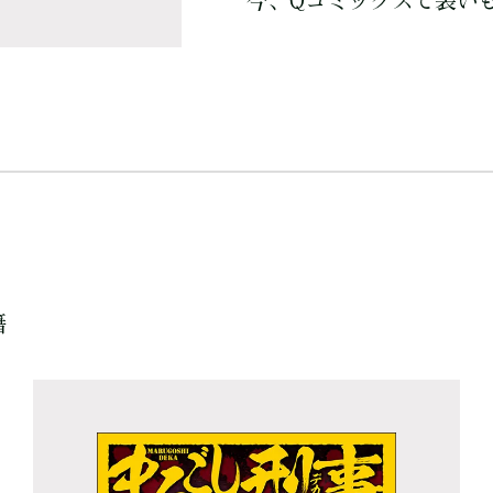
今、Qコミックスで装いも
籍