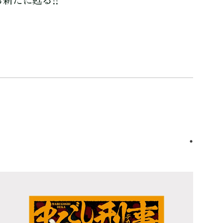
新たに甦る!!