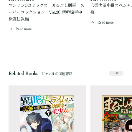
見
マンサンQコミックス まるごし刑事 ス
心霊実況中継スペシャル
ーパーコレクション Vol.20 新幹線車中
痕
極道仕置編
Read more
Read more
Related Books
ジャンルの関連書籍
一覧