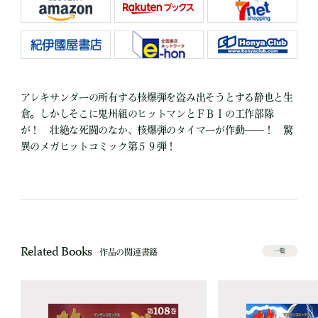
アレキサンダーの所有する核爆弾を盗み出そうとする静也と生
倉。しかしそこに鬼州組のヒットマンとＦＢＩの工作部隊
が！ 壮絶な死闘のなか、核爆弾のタイマーが作動――！ 驚
異のメガヒットコミック第５９弾！
Related Books
作品の関連書籍
一覧