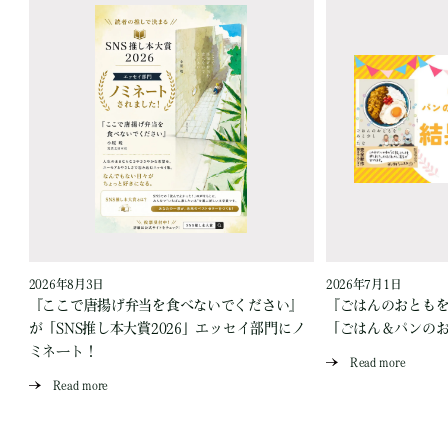
2026年8月3日
2026年7月1日
『ここで唐揚げ弁当を食べないでください』
『ごはんのおとも
が「SNS推し本大賞2026」エッセイ部門にノ
「ごはん＆パンの
ミネート！
Read more
Read more