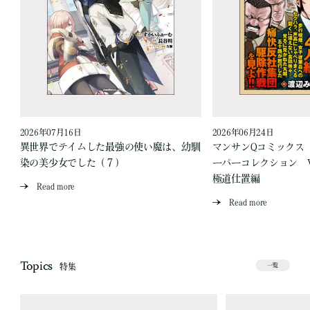
2026年07月16日
2026年06月24日
う
異世界でテイムした最強の使い魔は、幼馴
マンサンQコミックス
染の美少女でした（７）
ーパーコレクション Vo
極道仕置編
Read more
Read more
Topics
特集
一覧