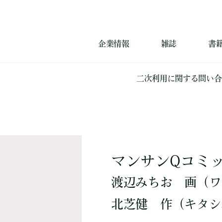
企業情報
雑誌
書
二次利用に関する問い合
マンサンQコミッ
渡辺みちお
画
（ワ
北芝健
作
（キタシ