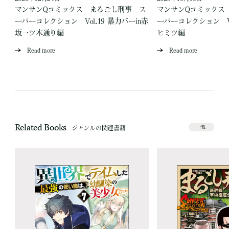
ス
マンサンQコミックス まるごし刑事 ス
マンサンQコミックス
場
ーパーコレクション Vol.19 暴力バーin赤
ーパーコレクション Vo
坂一ツ木通り編
ヒミツ編
Read more
Read more
Related Books
ジャンルの関連書籍
一覧