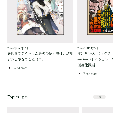
2026年07月16日
2026年06月24日
う
異世界でテイムした最強の使い魔は、幼馴
マンサンQコミックス
染の美少女でした（７）
ーパーコレクション Vo
極道仕置編
Read more
Read more
Topics
特集
一覧