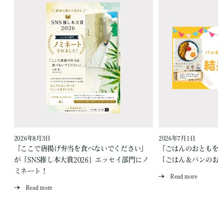
2026年8月3日
2026年7月1日
『ここで唐揚げ弁当を食べないでください』
『ごはんのおとも
が「SNS推し本大賞2026」エッセイ部門にノ
「ごはん＆パンの
ミネート！
Read more
Read more