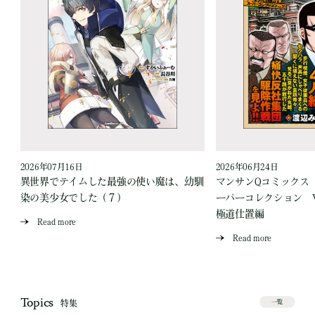
2026年07月16日
2026年06月24日
う
異世界でテイムした最強の使い魔は、幼馴
マンサンQコミックス
染の美少女でした（７）
ーパーコレクション Vo
極道仕置編
Read more
Read more
Topics
特集
一覧