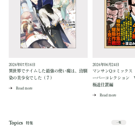
2026年07月16日
2026年06月24日
う
異世界でテイムした最強の使い魔は、幼馴
マンサンQコミックス
染の美少女でした（７）
ーパーコレクション Vo
極道仕置編
Read more
Read more
Topics
特集
一覧