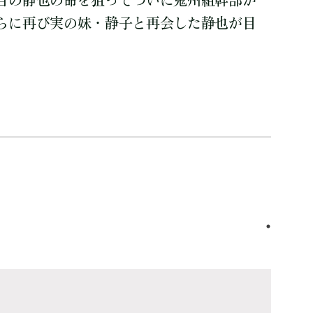
目の静也の命を狙ってついに鬼州組幹部が
らに再び実の妹・静子と再会した静也が目