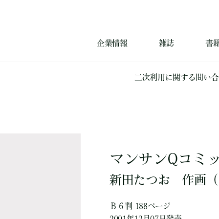
企業情報
雑誌
書
二次利用に関する問い合
マンサンQコミッ
新田たつお
作画
（
Ｂ６判 188ページ
2001年12月07日発売