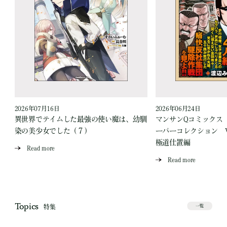
2026年07月16日
2026年06月24日
う
異世界でテイムした最強の使い魔は、幼馴
マンサンQコミックス
染の美少女でした（７）
ーパーコレクション Vo
極道仕置編
Read more
Read more
Topics
特集
一覧