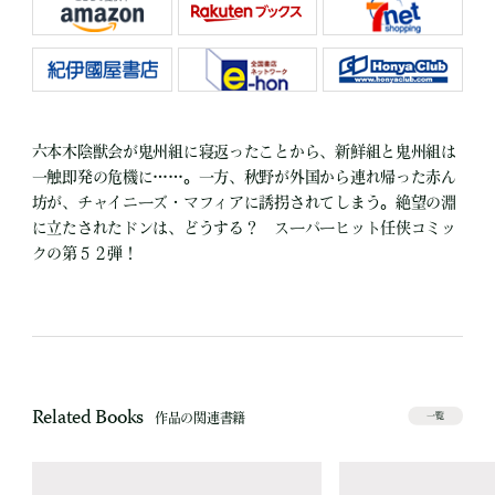
六本木陰獣会が鬼州組に寝返ったことから、新鮮組と鬼州組は
一触即発の危機に……。一方、秋野が外国から連れ帰った赤ん
坊が、チャイニーズ・マフィアに誘拐されてしまう。絶望の淵
に立たされたドンは、どうする？ スーパーヒット任侠コミッ
クの第５２弾！
Related Books
作品の関連書籍
一覧