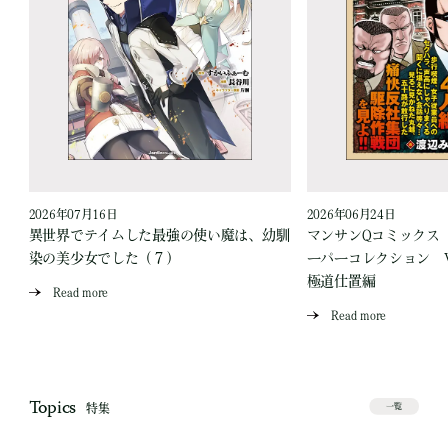
2026年07月16日
2026年06月24日
版
異世界でテイムした最強の使い魔は、幼馴
マンサンQコミックス
染の美少女でした（７）
ーパーコレクション Vo
極道仕置編
Read more
Read more
Topics
特集
一覧