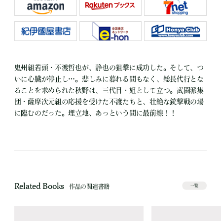
鬼州組若頭・不渡哲也が、静也の狙撃に成功した。そして、つ
いに心臓が停止し…。悲しみに暮れる間もなく、総長代行とな
ることを求められた秋野は、三代目・姐として立つ。武闘派集
団・薩摩次元組の応援を受けた不渡たちと、壮絶な銃撃戦の場
に臨むのだった。埋立地、あっという間に最前線！！
Related Books
作品の関連書籍
一覧