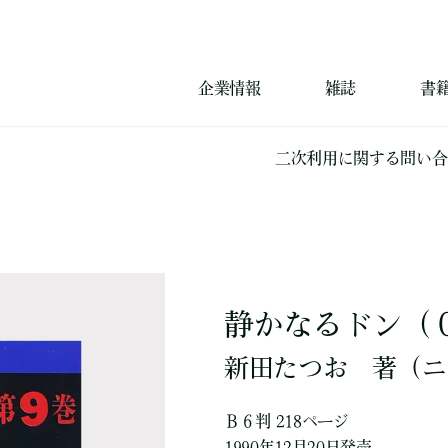
企業情報
雑誌
書
二次利用に関する問い合
静かなるドン（
新田たつお
著
（ニ
Ｂ６判 218ページ
1990年12月20日発売