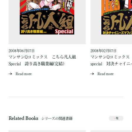
2008年06月07日
2008年02月07日
マンサンQコミックス こちら凡人組
マンサンQコミックス
Special 誇り高き職業編(完結)
special 対決チャ
Read more
Read more
Related Books
シリーズの関連書籍
一覧