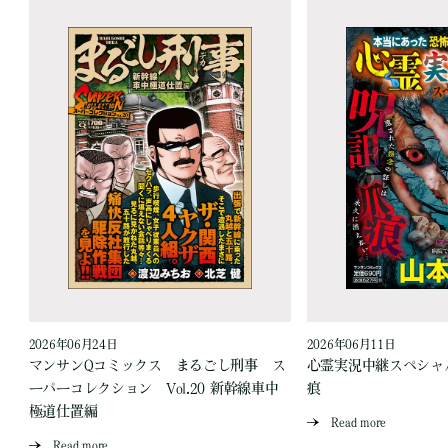
2026年06月24日
2026年06月11日
見
マンサンQコミックス まるごし刑事 ス
心霊実況中継スペシャル
ーパーコレクション Vol.20 新幹線車中
痕
極道仕置編
Read more
Read more