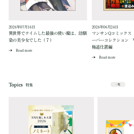
2026年07月16日
2026年06月24日
う
異世界でテイムした最強の使い魔は、幼馴
マンサンQコミックス
染の美少女でした（７）
ーパーコレクション Vo
極道仕置編
Read more
Read more
Topics
特集
一覧