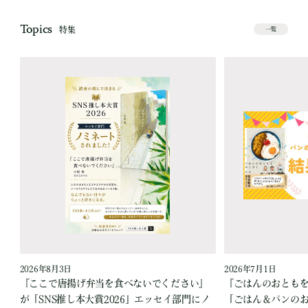
Topics
特集
一覧
2026年8月3日
2026年7月1日
『ここで唐揚げ弁当を食べないでください』
『ごはんのおとも
が「SNS推し本大賞2026」エッセイ部門にノ
「ごはん＆パンの