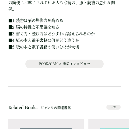
の簡便さに魅了されている人も必読の、脳と読書の意外な関
係。
■
1 読書は脳の想像力を高める
■
2 脳の特性と不思議を知る
■
3 書く力・読む力はどうすれば鍛えられるのか
■
4 紙の本と電子書籍は何がどう違うか
■
5 紙の本と電子書籍の使い分けが大切
BOOKSCAN × 著者インタビュー
Related Books
ジャンルの関連書籍
一覧