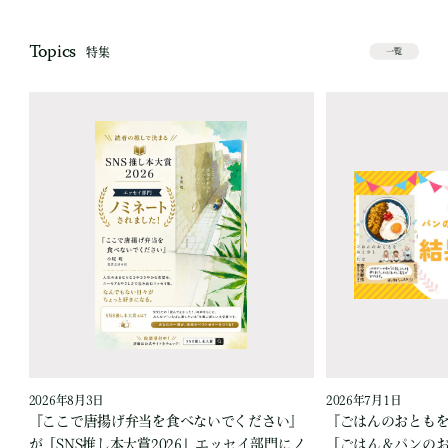
Topics
特集
一覧
2026年8月3日
2026年7月1日
『ここで唐揚げ弁当を食べないでください』
『ごはんのおとも
が「SNS推し本大賞2026」エッセイ部門にノ
「ごはん＆パンの