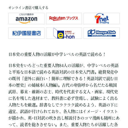
オンライン書店で購入する
日本史の重要人物の活躍が中学レベルの英語で読める！
日本史をいろどった重要人物84人の活躍が、中学レベルの英語
と平易な日本語で読める英語対訳の日本史入門書。絶賛発売中
の既刊『意外に面白い！簡単に理解できる！英語対訳で読む日
本の歴史』の姉妹本(人物編)。古代の卑弥呼から名だたる戦国
武将、幕末・維新の志士、時代を代表する文人・画家、現代史
に名を残した逸材まで、教科書に必ず登場し、試験によく出る
人物たちを厳選。辞書なしでラクラク読めるよう、英語の下に
適宜、訳語が付けられており、各人物にはイメージ・イラスト
が描かれ、英-日対訳の吹き出し解説付きのコマ漫画も随所にあ
って、読者を飽きさせない。また、重要人物たちが活躍した各