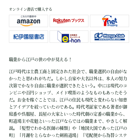
オンライン書店で購入する
職業から江戸の世の中が見える！
江戸時代は士農工商と固定された社会で、職業選択の自由がな
かったと思われがちだ。しかし公家や大名以外は、本人の努力
次第でかなり自由に職業が選択できたという。中には現代のコ
ンビニや百円ショップ、メイド喫茶のようなものもあったそう
だ。お金を稼ぐことでは、江戸の住民も現代と変わらない知恵
とアイデアを絞っていたのである。時代考証家である著者が御
庭番や呉服屋、長屋の大家といった時代劇の定番の職業から、
町道場主や花魁といった江戸ならではの職業まで、やさしく解
説。「髪型でわかる医師の種類」や「地図大国であった江戸の
町」「月謝をとらなかった剣術道場」「宅配便から為替システ