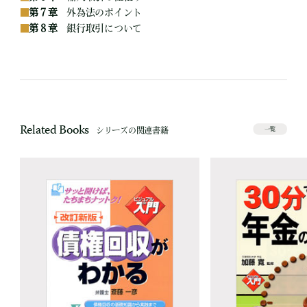
■
第７章
外為法のポイント
■
第８章
銀行取引について
Related Books
シリーズの関連書籍
一覧