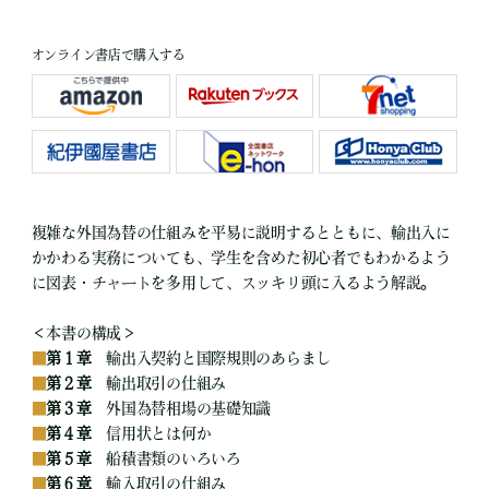
オンライン書店で購入する
複雑な外国為替の仕組みを平易に説明するとともに、輸出入に
かかわる実務についても、学生を含めた初心者でもわかるよう
に図表・チャートを多用して、スッキリ頭に入るよう解説。
＜本書の構成＞
■
第１章
輸出入契約と国際規則のあらまし
■
第２章
輸出取引の仕組み
■
第３章
外国為替相場の基礎知識
■
第４章
信用状とは何か
■
第５章
船積書類のいろいろ
■
第６章
輸入取引の仕組み