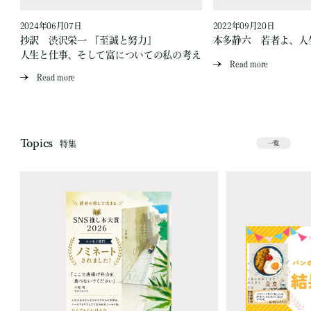
2024年06月07日
2022年09月20日
買
抄訳 渋沢栄一 『至誠と努力』
本多静六 若者よ、人
人生と仕事、そして富についての私の考え
Read more
Read more
Topics
特集
一覧