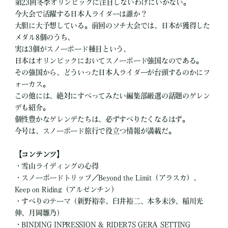
第23回冬季オリンピックに注目しないわけにいかない。
今大会で活躍する日本人ライダーは誰か？
大胆に大予想している。前回のソチ大会では、日本が獲得した
メダル8個のうち、
実は3個がスノーボード種目という、
日本はオリンピックにおいてスノーボード強国なのである。
その強国から、どういった日本人ライダーが台頭するのかにフ
ォーカス。
この他には、絶対にすべってみたい編集部厳選の話題のゲレン
デも紹介。
個性豊かなゲレンデたちは、必ずすべりたくなるはず。
今号は、スノーボード旅行で役立つ情報が満載だ。
【コンテンツ】
・雪山ライディングの心得
・スノーボードトリップ／Beyond the Limit（アラスカ）、
Keep on Riding（アルゼンチン）
・すべりのテーマ（新野裕幸、臼井裕二、本多未沙、稲川光
伸、月岡雛乃）
・BINDING INPRESSION & RIDER7S GERA SETTING