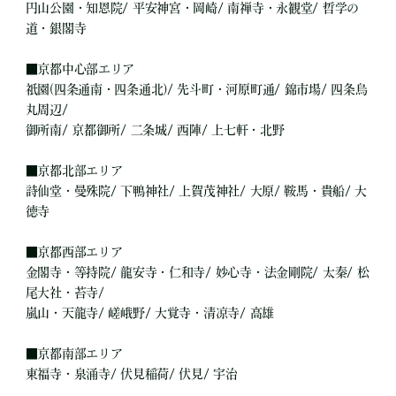
円山公園・知恩院/ 平安神宮・岡崎/ 南禅寺・永観堂/ 哲学の
道・銀閣寺
■
京都中心部エリア
祇園(四条通南・四条通北)/ 先斗町・河原町通/ 錦市場/ 四条烏
丸周辺/
御所南/ 京都御所/ 二条城/ 西陣/ 上七軒・北野
■
京都北部エリア
詩仙堂・曼殊院/ 下鴨神社/ 上賀茂神社/ 大原/ 鞍馬・貴船/ 大
徳寺
■
京都西部エリア
金閣寺・等持院/ 龍安寺・仁和寺/ 妙心寺・法金剛院/ 太秦/ 松
尾大社・苔寺/
嵐山・天龍寺/ 嵯峨野/ 大覚寺・清凉寺/ 高雄
■
京都南部エリア
東福寺・泉涌寺/ 伏見稲荷/ 伏見/ 宇治