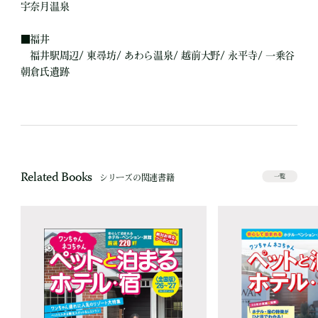
宇奈月温泉
■
福井
福井駅周辺/ 東尋坊/ あわら温泉/ 越前大野/ 永平寺/ 一乗谷
朝倉氏遺跡
Related Books
シリーズの関連書籍
一覧