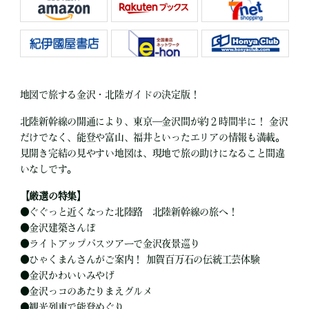
地図で旅する金沢・北陸ガイドの決定版！
北陸新幹線の開通により、東京―金沢間が約２時間半に！ 金沢
だけでなく、能登や富山、福井といったエリアの情報も満載。
見開き完結の見やすい地図は、現地で旅の助けになること間違
いなしです。
【厳選の特集】
●
ぐぐっと近くなった北陸路 北陸新幹線の旅へ！
●
金沢建築さんぽ
●
ライトアップバスツアーで金沢夜景巡り
●
ひゃくまんさんがご案内！ 加賀百万石の伝統工芸体験
●
金沢かわいいみやげ
●
金沢っコのあたりまえグルメ
●
観光列車で能登めぐり