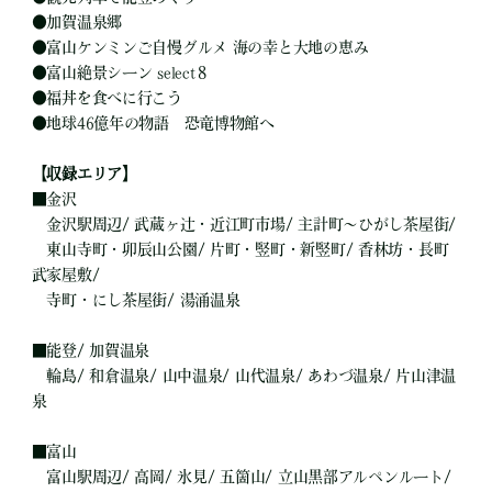
●
加賀温泉郷
●
富山ケンミンご自慢グルメ 海の幸と大地の恵み
●
富山絶景シーン select８
●
福丼を食べに行こう
●
地球46億年の物語 恐竜博物館へ
【収録エリア】
■
金沢
金沢駅周辺/ 武蔵ヶ辻・近江町市場/ 主計町～ひがし茶屋街/
東山寺町・卯辰山公園/ 片町・竪町・新竪町/ 香林坊・長町
武家屋敷/
寺町・にし茶屋街/ 湯涌温泉
■
能登/ 加賀温泉
輪島/ 和倉温泉/ 山中温泉/ 山代温泉/ あわづ温泉/ 片山津温
泉
■
富山
富山駅周辺/ 高岡/ 氷見/ 五箇山/ 立山黒部アルペンルート/