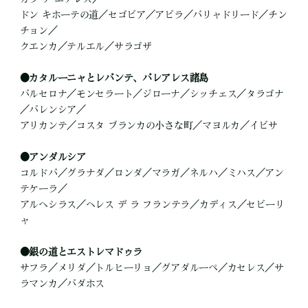
ドン キホーテの道／セゴビア／アビラ／バリャドリード／チン
チョン／
クエンカ／テルエル／サラゴザ
●
カタルーニャとレバンテ、バレアレス諸島
バルセロナ／モンセラート／ジローナ／シッチェス／タラゴナ
／バレンシア／
アリカンテ／コスタ ブランカの小さな町／マヨルカ／イビサ
●
アンダルシア
コルドバ／グラナダ／ロンダ／マラガ／ネルハ／ミハス／アン
テケーラ／
アルヘシラス／ヘレス デ ラ フランテラ／カディス／セビーリ
ャ
●
銀の道とエストレマドゥラ
サフラ／メリダ／トルヒーリョ／グアダルーペ／カセレス／サ
ラマンカ／バダホス