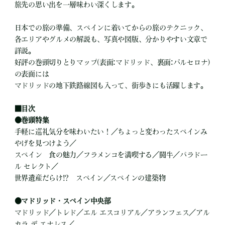
旅先の思い出を一層味わい深くします。
日本での旅の準備、スペインに着いてからの旅のテクニック、
各エリアやグルメの解説も、写真や図版、分かりやすい文章で
詳説。
好評の巻頭切りとりマップ(表面:マドリッド、裏面:バルセロナ)
の表面には
マドリッドの地下鉄路線図も入って、街歩きにも活躍します。
■
目次
●
巻頭特集
手軽に巡礼気分を味わいたい！／ちょっと変わったスペインみ
やげを見つけよう／
スペイン 食の魅力／フラメンコを満喫する／闘牛／パラドー
ル セレクト／
世界遺産だらけ!? スペイン／スペインの建築物
●
マドリッド・スペイン中央部
マドリッド／トレド／エル エスコリアル／アランフェス／アル
カラ デ エナレス／