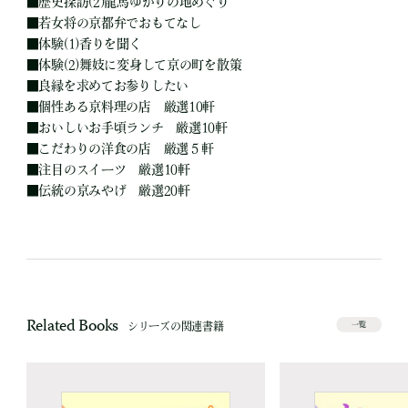
■
歴史探訪(2)龍馬ゆかりの地めぐり
■
若女将の京都弁でおもてなし
■
体験(1)香りを聞く
■
体験(2)舞妓に変身して京の町を散策
■
良縁を求めてお参りしたい
■
個性ある京料理の店 厳選10軒
■
おいしいお手頃ランチ 厳選10軒
■
こだわりの洋食の店 厳選５軒
■
注目のスイーツ 厳選10軒
■
伝統の京みやげ 厳選20軒
Related Books
シリーズの関連書籍
一覧