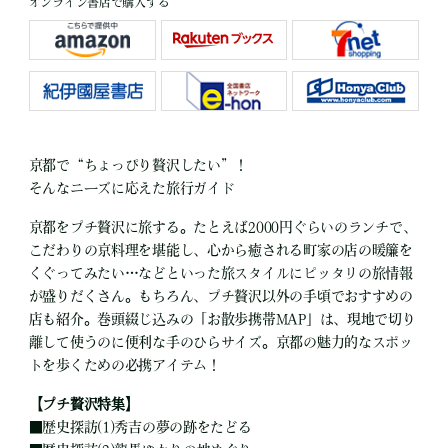
オンライン書店で購入する
京都で“ちょっぴり贅沢したい”！
そんなニーズに応えた旅行ガイド
京都をプチ贅沢に旅する。たとえば2000円ぐらいのランチで、
こだわりの京料理を堪能し、心から癒される町家の店の暖簾を
くぐってみたい…などといった旅スタイルにピッタリの旅情報
が盛りだくさん。もちろん、プチ贅沢以外の手頃でおすすめの
店も紹介。巻頭綴じ込みの「お散歩携帯MAP」は、現地で切り
離して使うのに便利な手のひらサイズ。京都の魅力的なスポッ
トを歩くための必携アイテム！
【プチ贅沢特集】
■
歴史探訪(1)秀吉の夢の跡をたどる