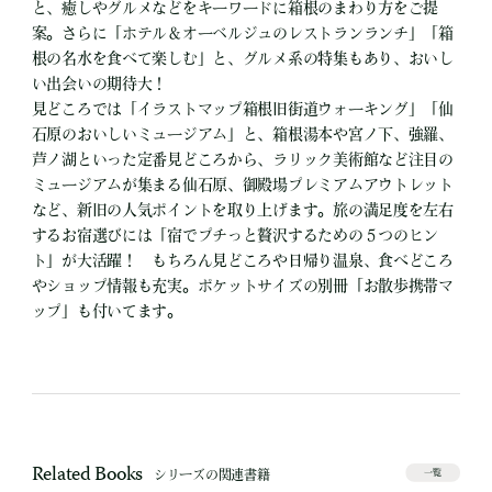
と、癒しやグルメなどをキーワードに箱根のまわり方をご提
案。さらに「ホテル＆オーベルジュのレストランランチ」「箱
根の名水を食べて楽しむ」と、グルメ系の特集もあり、おいし
い出会いの期待大！
見どころでは「イラストマップ箱根旧街道ウォーキング」「仙
石原のおいしいミュージアム」と、箱根湯本や宮ノ下、強羅、
芦ノ湖といった定番見どころから、ラリック美術館など注目の
ミュージアムが集まる仙石原、御殿場プレミアムアウトレット
など、新旧の人気ポイントを取り上げます。旅の満足度を左右
するお宿選びには「宿でプチっと贅沢するための５つのヒン
ト」が大活躍！ もちろん見どころや日帰り温泉、食べどころ
やショップ情報も充実。ポケットサイズの別冊「お散歩携帯マ
ップ」も付いてます。
Related Books
シリーズの関連書籍
一覧