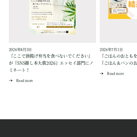
2026年8月3日
2026年7月1日
『ここで唐揚げ弁当を食べないでください』
『ごはんのおとも
が「SNS推し本大賞2026」エッセイ部門にノ
「ごはん＆パンの
ミネート！
Read more
Read more