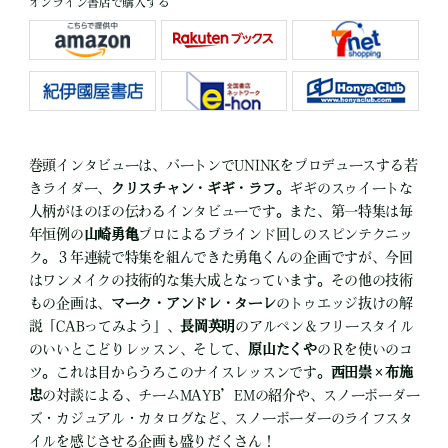
オンライン書店で購入する
巻頭インタビューは、バートンでUNINKをプロデュースする若
きライダー、
クリスチャン・ギギ・ラフ
。ギギのスゥイートな
人柄がほのぼの伝わるインタビューです。また、第一特集は毎
年恒例の
山崎勇亀
プロによるブラインド回しのスピンテクニッ
ク。３年連続で特集を組んできた勇亀くんの企画ですが、今回
はワンメイクの技術的な集大成となっています。その他の技術
もの企画は、
マーク・アンドレ・ターレ
のトゥエッジ抜けの解
説「CABってみよう」、
長岡英明
のアルペン＆フリースタイル
のいいとこどりレッスン、そして、
原山たくや
のＲを使いのコ
ツ。これは目からうろこのナイスレッスンです。
西田崇
×
布施
忠
の対談による、チームMAYB’EMの紹介や、スノーボーダー
ズ・カジュアル・カタログなど、スノーボーダーのライフスタ
イルを感じさせる企画も盛りだくさん！