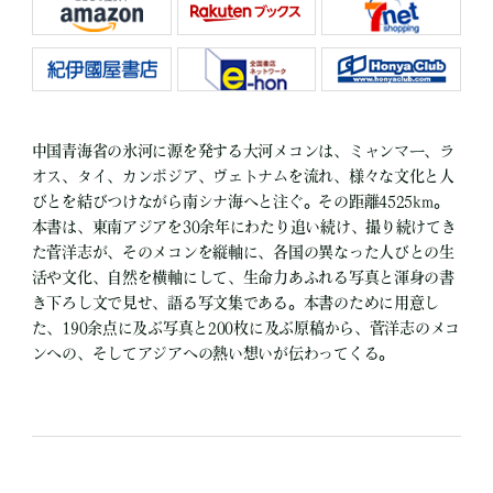
中国青海省の氷河に源を発する大河メコンは、ミャンマー、ラ
オス、タイ、カンボジア、ヴェトナムを流れ、様々な文化と人
びとを結びつけながら南シナ海へと注ぐ。その距離4525km。
本書は、東南アジアを30余年にわたり追い続け、撮り続けてき
た菅洋志が、そのメコンを縦軸に、各国の異なった人びとの生
活や文化、自然を横軸にして、生命力あふれる写真と渾身の書
き下ろし文で見せ、語る写文集である。本書のために用意し
た、190余点に及ぶ写真と200枚に及ぶ原稿から、菅洋志のメコ
ンへの、そしてアジアへの熱い想いが伝わってくる。