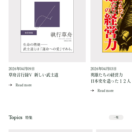
2026年04月09日
2026年04月03日
草舟言行録Ⅴ 新しい武士道
英雄たちの経営力
日本史を造った１２人
Read more
Read more
Topics
特集
一覧