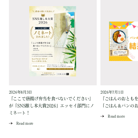
2026年8月3日
2026年7月1日
『ここで唐揚げ弁当を食べないでください』
『ごはんのおとも
が「SNS推し本大賞2026」エッセイ部門にノ
「ごはん＆パンの
ミネート！
Read more
Read more