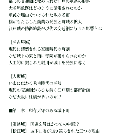
都心の交通網に秘められた江戸の水路の痕跡
大名屋敷跡はどのように活用されたのか
単純な理由でつけられた坂の名前
橋がもたらした商業の発展と町域の拡大
江戸城の防衛施設が現代の交通網に与えた影響とは
【名古屋城】
現代に踏襲される家康時代の町割
なぜ城下の東と南に寺院が集められたのか
人工的に掘られた堀川が城下を発展に導く
【大坂城】
いまに伝わる秀吉時代の名残
現代の交通網からひも解く江戸期の都市計画
なぜ大阪には橋が多いのか!?
■
第二章 現存天守のある城下町
【姫路城】 国道２号はかつての中堀!?
【松江城】 城下に堀が張り巡らされた三つの理由