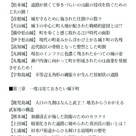
【松本城】 道路が狭くて歩きづらいのは敵の侵攻を防ぐための
工夫の跡！
【彦根城】 城を守るために施された仕掛けの数々
【犬山城】 城下の中心に町人地が配された戦略的意図とは!?
【備中松山城】 町を歩くと感じ取れる江戸時代の面影
【伊予松山城】 現代の町並みから浮かび上がる城下町の名残
【高知城】 近代街区の骨格となった整然とした町割
【丸岡城】 現在のインフラに色濃く残されたかつての城の姿
【丸亀城】 瀬戸内海に向かって町が形成されたのは商業を発展
させるため！
【宇和島城】 不等辺五角形の縄張りが生んだ放射状の道路
■
第三章 一度は見ておきたい城下町
【鹿児島城】 人口の九割はなんと武士！ 地名からうかがえる
武家地の構造
【熊本城】 加藤清正が施した防衛のためのカラクリ
【上田城】 暗渠化された通路に秘められた真田氏の狙いとは！
【土浦城】 旧水戸街道からひも解ける宿場町の歴史