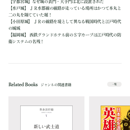
【宇都宮城】なぜ城の表門・大手門は北に設置された
【水戸城】 ＪＲ水郡線の線路が走っている場所はかつて本丸と
二の丸を隔てていた堀！
【小田原城】 ＪＲの線路を境として異なる戦国時代と江戸時代
の城域
【福岡城】 西鉄グランドホテル前のＳ字カーブは江戸時代の防
衛システムの名残！
Related Books
ジャンルの関連書籍
一覧