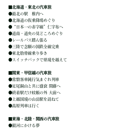
■
北海道・東北の汽車旅
●
最北の駅 稚内へ
●
北海道の仮乗降場めぐり
●
“日本一の赤字線”仁宇布へ
●
道南・道央の見どころめぐり
●
レールバス踏ん張る
●
三陸で念願の国鉄全線完乗
●
東北肋骨線乗り歩き
●
スイッチバックで県境を越えて
■
関東・甲信越の汽車旅
●
常磐客車鈍行気まぐれ列車
●
足尾銅山と共に盛衰 間藤へ
●
終着駅だけ蚊帳の外 大前へ
●
上越国境の山岳駅を訪ねて
●
高原列車は行く
■
東海・北陸・関西の汽車旅
●
銀河にかける夢