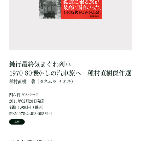
鈍行最終気まぐれ列車
1970-80懐かしの汽車旅へ 種村直樹傑作選
種村直樹
著
（タネムラ ナオキ）
四六判 308ページ
2015年02月28日発売
価格 1,980円（税込）
ISBN 978-4-408-00869-1
品切