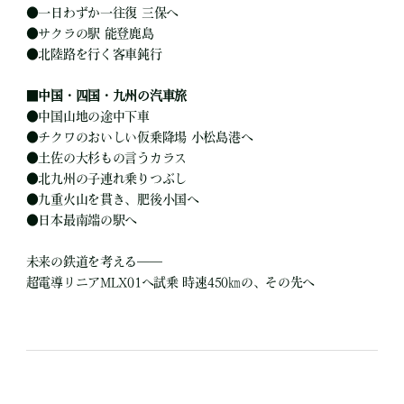
●
一日わずか一往復 三保へ
●
サクラの駅 能登鹿島
●
北陸路を行く客車鈍行
■
中国・四国・九州の汽車旅
●
中国山地の途中下車
●
チクワのおいしい仮乗降場 小松島港へ
●
土佐の大杉もの言うカラス
●
北九州の子連れ乗りつぶし
●
九重火山を貫き、肥後小国へ
●
日本最南端の駅へ
未来の鉄道を考える――
超電導リニアMLX01へ試乗 時速450㎞の、その先へ