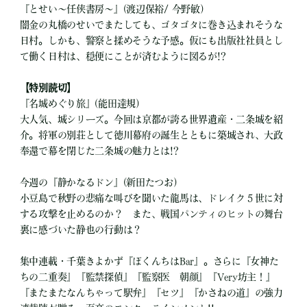
『とせい～任侠書房～』(渡辺保裕/ 今野敏)
闇金の丸橋のせいでまたしても、ゴタゴタに巻き込まれそうな
日村。しかも、警察と揉めそうな予感。仮にも出版社社員とし
て働く日村は、穏便にことが済むように図るが!?
【特別読切】
『名城めぐり旅』(能田達規)
大人気、城シリーズ。今回は京都が誇る世界遺産・二条城を紹
介。将軍の別荘として徳川幕府の誕生とともに築城され、大政
奉還で幕を閉じた二条城の魅力とは!?
今週の『静かなるドン』(新田たつお)
小豆島で秋野の悲痛な叫びを聞いた龍馬は、ドレイク５世に対
する攻撃を止めるのか？ また、戦国パンティのヒットの舞台
裏に感づいた静也の行動は？
集中連載・千葉きよかず『ぼくんちはBar』。さらに『女神た
ちの二重奏』『監禁探偵』『監察医 朝顔』『Very坊主！』
『またまたなんちゃって駅弁』『セツ』『かさねの道』の強力