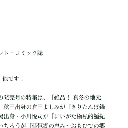
ント・コミック誌
、他です！
の発売号の特集は、「絶品！ 真冬の地元
。秋田出身の倉田よしみが『きりたんぽ鍋
潟出身・小川悦司が『にいがた極私的麺紀
いちろうが『琵琶湖の恵み～おもひでの郷