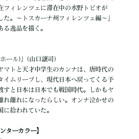
在フィレンツェに滞在中の水野トビオが
した。～トスカーナ州フィレンツェ編～』
ある逸品を描く。
】
ホール)』(山口譲司)
ヤマトと天才中学生のカンナは、唐時代の
タイムリープし、現代日本へ戻ってくる予
渡すと日本は日本でも戦国時代。しかもヤ
離れ離れになったらしい。オンナ泣かせの
国に拾われていた。
センターカラー】