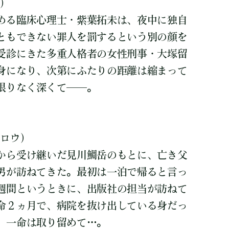
)
める臨床心理士・紫葉拓未は、夜中に独自
ともできない罪人を罰するという別の顔を
受診にきた多重人格者の女性刑事・大塚留
身になり、次第にふたりの距離は縮まって
限りなく深くて──。
ロウ)
から受け継いだ見川鯛岳のもとに、亡き父
男が訪ねてきた。最初は一泊で帰ると言っ
週間というときに、出版社の担当が訪ねて
命２ヵ月で、病院を抜け出している身だっ
、一命は取り留めて…。