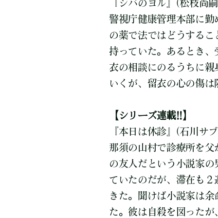
『シバのヨル』(松枝尚嗣
警視庁健康管理本部に勤
の薬で法ではどうするこ
持っていた。あるとき、
衣の相談にのるうちに親
いくが、留衣の心の傷は
【シリーズ連載!!】
『本日は休診』(石川サブ
那須の山村で診療所を父
の友人だという小説家の
ていたのだが、滞在も２
きた。聞けば小説家は余
た。彼は自殺を図ったが