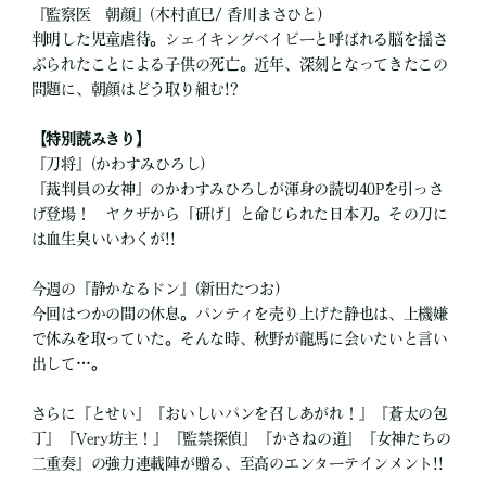
『監察医 朝顔』(木村直巳/ 香川まさひと)
判明した児童虐待。シェイキングベイビーと呼ばれる脳を揺さ
ぶられたことによる子供の死亡。近年、深刻となってきたこの
問題に、朝顔はどう取り組む!?
【特別読みきり】
『刀将』(かわすみひろし)
『裁判員の女神』のかわすみひろしが渾身の読切40Pを引っさ
げ登場！ ヤクザから「研げ」と命じられた日本刀。その刀に
は血生臭いいわくが!!
今週の『静かなるドン』(新田たつお)
今回はつかの間の休息。パンティを売り上げた静也は、上機嫌
で休みを取っていた。そんな時、秋野が龍馬に会いたいと言い
出して…。
さらに『とせい』『おいしいパンを召しあがれ！』『蒼太の包
丁』『Very坊主！』『監禁探偵』『かさねの道』『女神たちの
二重奏』の強力連載陣が贈る、至高のエンターテインメント!!