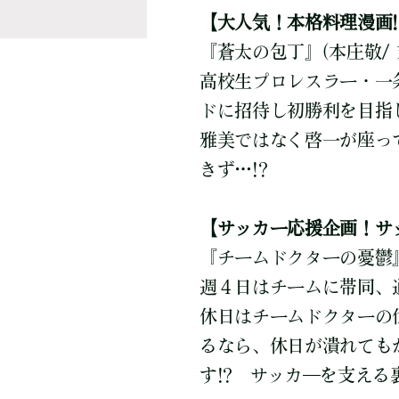
【大人気！本格料理漫画!
『蒼太の包丁』(本庄敬/ 
高校生プロレスラー・一
ドに招待し初勝利を目指
雅美ではなく啓一が座っ
きず…!?
【サッカー応援企画！サッ
『チームドクターの憂鬱』
週４日はチームに帯同、
休日はチームドクターの
るなら、休日が潰れても
す!? サッカ―を支える