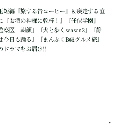
玉短編『旅する缶コーヒー』＆疾走する直
に『お酒の神様に乾杯！』『任侠学園』
察医 朝顔』『犬と歩くseason2』『静
は今日も踊る』『まんぷくB級グルメ旅』
ドラマをお届け!!