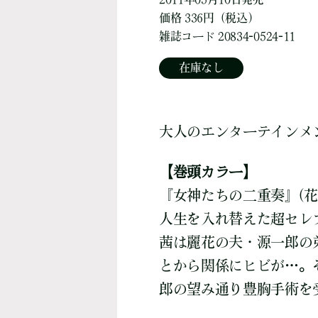
価格 336円（税込）
雑誌コード 20834-0524-11
在庫なし
大人のエンターテインメ
【巻頭カラー】
『女神たちの二重奏』(花
人生を入れ替えた超セレ
茜は麗花の夫・源一郎の
とから関係にヒビが…。
郎の望み通り豊胸手術を受