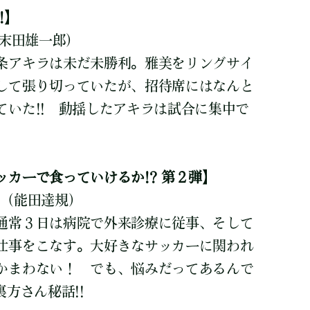
!】
末田雄一郎)
条アキラは未だ未勝利。雅美をリングサイ
して張り切っていたが、招待席にはなんと
ていた!! 動揺したアキラは試合に集中で
カーで食っていけるか!? 第２弾】
(能田達規)
通常３日は病院で外来診療に従事、そして
仕事をこなす。大好きなサッカーに関われ
かまわない！ でも、悩みだってあるんで
裏方さん秘話!!