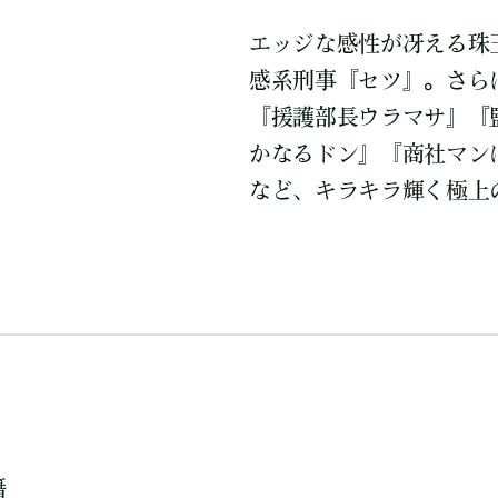
エッジな感性が冴える珠
感系刑事『セツ』。さら
『援護部長ウラマサ』『監
かなるドン』『商社マン
など、キラキラ輝く極上の
籍