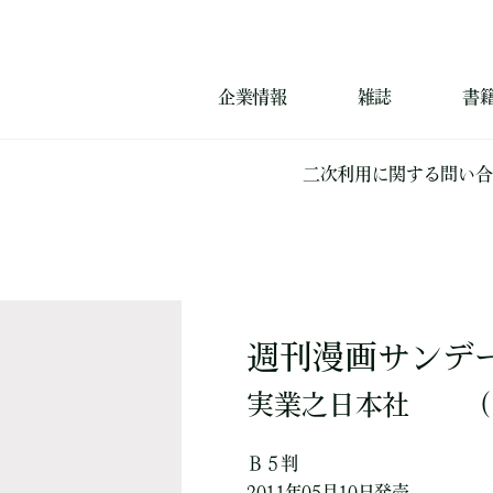
企業情報
雑誌
書
二次利用に関する問い合
週刊漫画サンデー2
実業之日本社
（
Ｂ５判
2011年05月10日発売