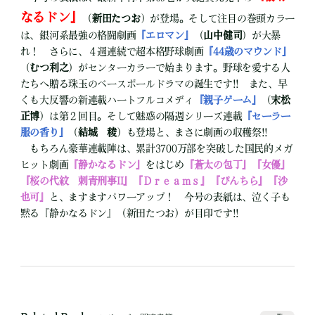
なるドン』
（
新田たつお
）が登場。そして注目の巻頭カラー
は、銀河系最強の格闘劇画
『エロマン』
（
山中健司
）が大暴
れ！ さらに、４週連続で超本格野球劇画
『44歳のマウンド』
（
むつ利之
）がセンターカラーで始まります。野球を愛する人
たちへ贈る珠玉のベースボールドラマの誕生です!! また、早
くも大反響の新連載ハートフルコメディ
『親子ゲーム』
（
末松
正博
）は第２回目。そして魅惑の隔週シリーズ連載
『セーラー
服の香り』
（
結城 稜
）も登場と、まさに劇画の収穫祭!!
もちろん豪華連載陣は、累計3700万部を突破した国民的メガ
ヒット劇画
『静かなるドン』
をはじめ
『蒼太の包丁』『女優』
『桜の代紋 刺青刑事II』『Ｄｒｅａｍｓ』『ぴんちら』『沙
也可』
と、ますますパワーアップ！ 今号の表紙は、泣く子も
黙る『静かなるドン』（新田たつお）が目印です!!