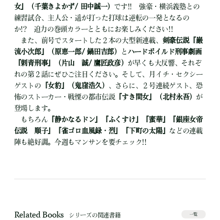
女』（千葉きよかず/ 田中誠一）
です!! 強豪・横浜義塾との
練習試合、主人公・遥が打った打球は逆転の一発となるの
か!? 迫力の巻頭カラーとともにお楽しみください!!
また、前号でスタートした２本の大型新連載、
剣豪伝説『巌
流小次郎』（原恵一郎/ 鍋田吉郎）
と
ハードボイルド刑事劇画
『刺青刑事』（片山 誠/ 鷹匠政彦）
が早くも大反響、それぞ
れの第２話にぜひご注目ください。そして、月イチ・セクシー
ゲストの
『女豹』（鬼窪浩久）
、さらに、２号連続ゲスト、恐
怖のストーカー・戦慄の都市伝説
『すき間女』（北村永吾）
が
登場します。
もちろん
『静かなるドン』『ふくすけ』『蜜華』『銀座女帝
伝説 順子』『雀ゴロ血風録・烈』『下町の太陽』
などの連載
陣も絶好調。今週もマンサンを要チェック!!
Related Books
シリーズの関連書籍
一覧