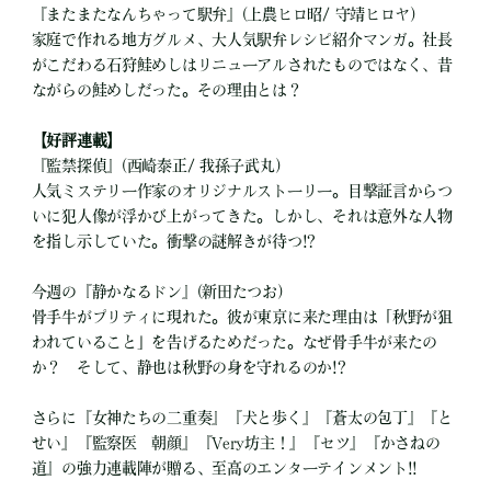
『またまたなんちゃって駅弁』(上農ヒロ昭/ 守靖ヒロヤ)
家庭で作れる地方グルメ、大人気駅弁レシピ紹介マンガ。社長
がこだわる石狩鮭めしはリニューアルされたものではなく、昔
ながらの鮭めしだった。その理由とは？
【好評連載】
『監禁探偵』(西崎泰正/ 我孫子武丸)
人気ミステリー作家のオリジナルストーリー。目撃証言からつ
いに犯人像が浮かび上がってきた。しかし、それは意外な人物
を指し示していた。衝撃の謎解きが待つ!?
今週の『静かなるドン』(新田たつお)
骨手牛がプリティに現れた。彼が東京に来た理由は「秋野が狙
われていること」を告げるためだった。なぜ骨手牛が来たの
か？ そして、静也は秋野の身を守れるのか!?
さらに『女神たちの二重奏』『犬と歩く』『蒼太の包丁』『と
せい』『監察医 朝顔』『Very坊主！』『セツ』『かさねの
道』の強力連載陣が贈る、至高のエンターテインメント!!