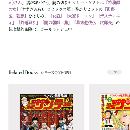
え)さん』
(鈴木あつむ)、読み切りセクシー・ゲストは
『特務課
の女』
(すずきみら)、コミックス第１巻が大ヒットの
『監察
医 朝顔』
をはじめ、
『女豹』『大家リーマン』『デスティニ
ィ』『外道狩り』『闇の馨師 薫』『幕末遊侠伝 次郎長』
の
超攻撃的布陣は、ゴールラッシュ中！
Related Books
シリーズの関連書籍
一覧