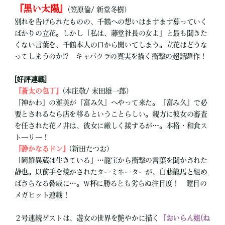
『黒い太陽』
(笠原倫/ 新堂冬樹)
別れを告げられたものの、千鶴への想いはますます募っていく
ばかりの立花。しかし「私は、藤堂社長の女よ」と最も聞きた
くない言葉を、千鶴本人の口から聞いてしまう。立花はどうな
ってしまうのか!? キャバクラの真実を描く衝撃の超話題作！
[好評連載]
『蒼太の包丁』
(本庄敬/ 末田雄一郎)
『神かわ』の雅美が『富み久』へやって来た。『富み久』で必
要とされるなら店を移るということらしい。親方に彼女の審査
を任された花ノ井は、彼女に厳しく接するが…。本格・和食ス
トーリー！
『静かなるドン』
(新田たつお)
「岡羅異蔵は生きている」…龍宝から衝撃の言葉を聞かされた
静也。以前手を焼かされたターミネーターが、白藤龍馬と組め
ばさらなる脅威に…。W杯に勝るとも劣らぬ注目度！ 瞠目の
メガヒット連載！
２号連続ゲストは、遊女の世界を艶やかに描く
『おいらん姐(ね