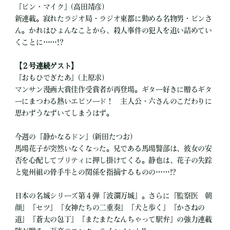
『ピン・マイク』(高田靖彦)
新連載。寂れたラジオ局・ラジオ東都に勤める名物男・ピンさ
ん。かれはひょんなことから、殺人事件の犯人を追い詰めてい
くことに……!?
【２号連続ゲスト】
『おもひでぎたあ』(上原求)
マンサン漫画大賞佳作受賞者が再登場。ギター好きに贈るギタ
ーにまつわる熱いエピソード！ 主人公・六さんのこだわりに
思わずうなずいてしまうはず。
今週の『静かなるドン』(新田たつお)
馬場花子が突然いなくなった。兄である馬場警部は、彼女の安
否を心配してプリティに押し掛けてくる。静也は、花子の失踪
と鬼州組の骨手牛との関係を指摘するものの……!?
日本の名城シリーズ第４弾『波瀾万城』。さらに『監察医 朝
顔』『セツ』『女神たちの二重奏』『犬と歩く』『かさねの
道』『蒼太の包丁』『またまたなんちゃって駅弁』の強力連載